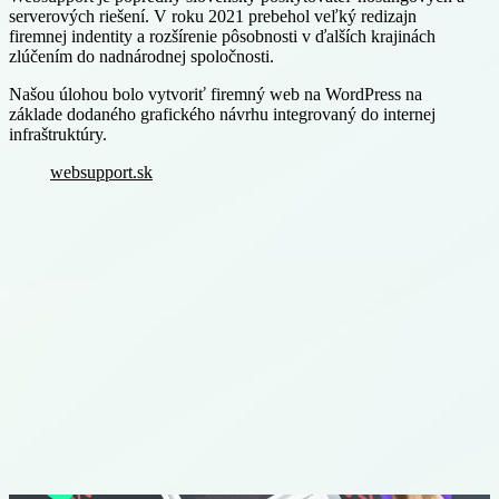
serverových riešení. V roku 2021 prebehol veľký redizajn
firemnej indentity a rozšírenie pôsobnosti v ďalších krajinách
zlúčením do nadnárodnej spoločnosti.
Našou úlohou bolo vytvoriť firemný web na WordPress na
základe dodaného grafického návrhu integrovaný do internej
infraštruktúry.
websupport.sk