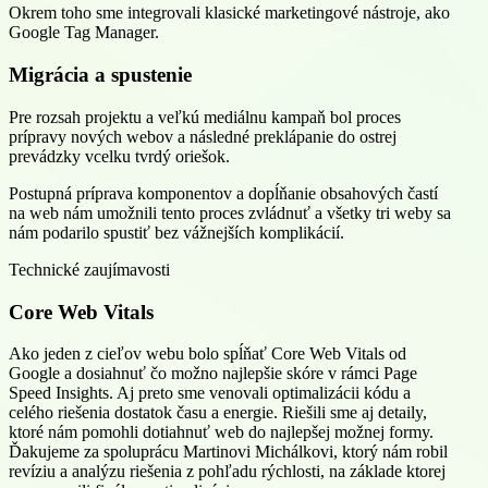
Okrem toho sme integrovali klasické marketingové nástroje, ako
Google Tag Manager.
Migrácia a spustenie
Pre rozsah projektu a veľkú mediálnu kampaň bol proces
prípravy nových webov a následné preklápanie do ostrej
prevádzky vcelku tvrdý oriešok.
Postupná príprava komponentov a dopĺňanie obsahových častí
na web nám umožnili tento proces zvládnuť a všetky tri weby sa
nám podarilo spustiť bez vážnejších komplikácií.
Technické zaujímavosti
Core Web Vitals
Ako jeden z cieľov webu bolo spĺňať Core Web Vitals od
Google a dosiahnuť čo možno najlepšie skóre v rámci Page
Speed Insights. Aj preto sme venovali optimalizácii kódu a
celého riešenia dostatok času a energie. Riešili sme aj detaily,
ktoré nám pomohli dotiahnuť web do najlepšej možnej formy.
Ďakujeme za spoluprácu Martinovi Michálkovi, ktorý nám robil
revíziu a analýzu riešenia z pohľadu rýchlosti, na základe ktorej