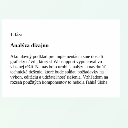
1. fáza
Analýza dizajnu
Ako hlavný podklad pre implementáciu sme dostali
grafický návrh, ktorý si Websupport vypracoval vo
vlastnej réžií. Na nás bolo urobiť analýzu a navrhnúť
technické riešenie, ktoré bude spĺňať požiadavky na
výkon, editáciu a udržateľnosť riešenia. Vzhľadom na
rozsah použitých komponentov to nebola ľahká úloha.