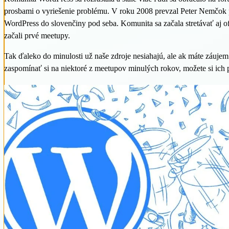
prosbami o vyriešenie problému. V roku 2008 prevzal Peter Nemčok 
WordPress do slovenčiny pod seba. Komunita sa začala stretávať aj of
začali prvé meetupy.
Tak ďaleko do minulosti už naše zdroje nesiahajú, ale ak máte záujem
zaspomínať si na niektoré z meetupov minulých rokov, možete si ich