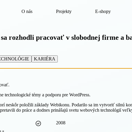
O nás
Projekty
E-shopy
í sa rozhodli pracovať v
slobodnej firme
a ba
ECHNOLÓGIE
KARIÉRA
ovať.
zne technologické témy a podporu pre WordPress.
 ktorí neskôr položili základy Webikonu. Podarilo sa im vytvoriť silnú 
pretavili do práce a dodnes prinášajú svetu webových technológií veľ
2008
u s