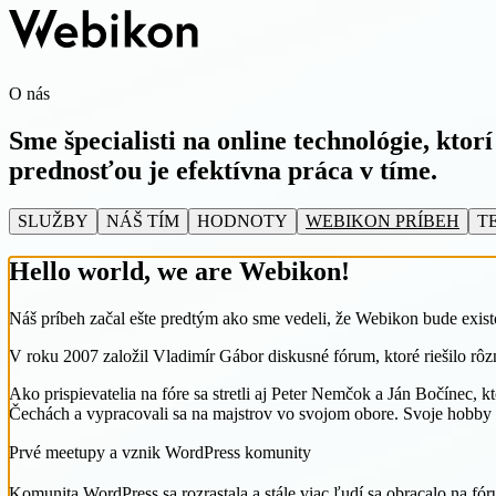
O nás
Sme špecialisti na online technológie, ktor
prednosťou je efektívna práca v tíme.
SLUŽBY
NÁŠ TÍM
HODNOTY
WEBIKON PRÍBEH
T
Hello world, we are Webikon!
Náš príbeh začal ešte predtým ako sme vedeli, že Webikon bude exist
V roku 2007 založil Vladimír Gábor diskusné fórum, ktoré riešilo rô
Ako prispievatelia na fóre sa stretli aj Peter Nemčok a Ján Bočínec,
Čechách a vypracovali sa na majstrov vo svojom obore. Svoje hobby 
Prvé meetupy a vznik WordPress komunity
Komunita WordPress sa rozrastala a stále viac ľudí sa obracalo na fór