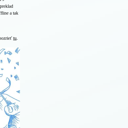
preklad
fline a tak
 pozrieť
tu
.