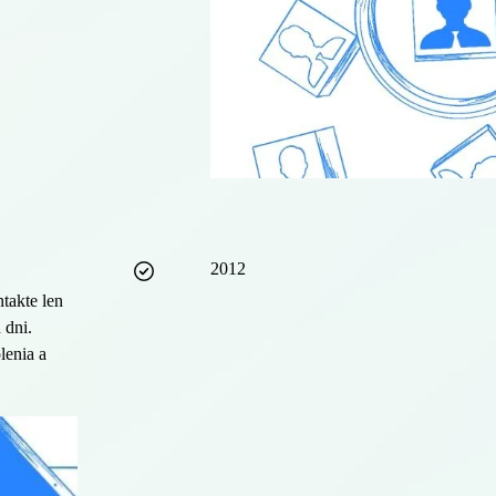
2012
takte len
 dni.
lenia a