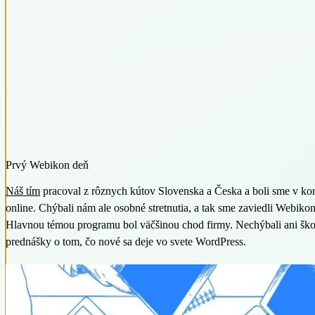
Prvý Webikon deň
Náš tím
pracoval z rôznych kútov Slovenska a Česka a boli sme v kon
online. Chýbali nám ale osobné stretnutia, a tak sme zaviedli Webikon
Hlavnou témou programu bol väčšinou chod firmy. Nechýbali ani ško
prednášky o tom, čo nové sa deje vo svete WordPress.