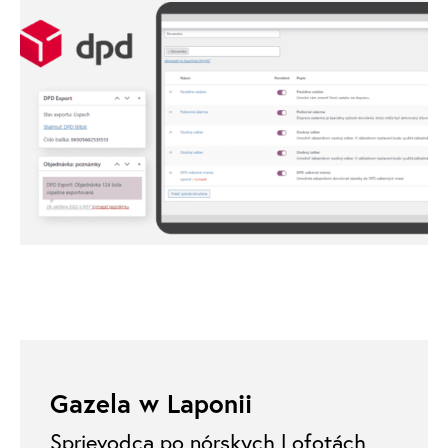
Gazela w Laponii
Sprievodca po nórskych Lofotách